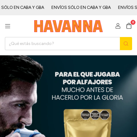
CABA Y GBAㅤㅤㅤㅤㅤ
ENVÍOS SÓLO EN CABA Y GBAㅤㅤㅤㅤㅤ
ENVÍOS SÓLO EN CA
0