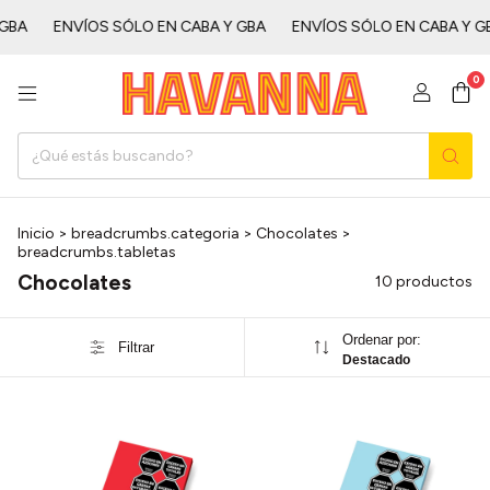
ㅤㅤ
ENVÍOS SÓLO EN CABA Y GBAㅤㅤㅤㅤㅤ
ENVÍOS SÓLO EN CABA Y GBAㅤㅤㅤㅤ
0
Inicio
>
breadcrumbs.categoria
>
Chocolates
>
breadcrumbs.tabletas
Chocolates
10 productos
Ordenar por:
Filtrar
Destacado