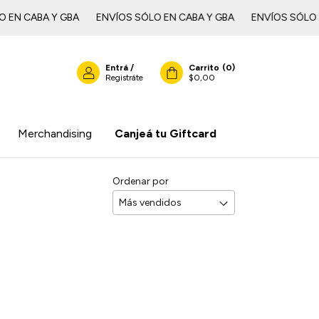
CABA Y GBAㅤㅤㅤㅤㅤ
ENVÍOS SÓLO EN CABA Y GBAㅤㅤㅤㅤㅤ
ENVÍOS SÓLO EN CA
Entrá
/
Carrito
(
0
)
Registráte
$0,00
Merchandising
Canjeá tu Giftcard
Ordenar por