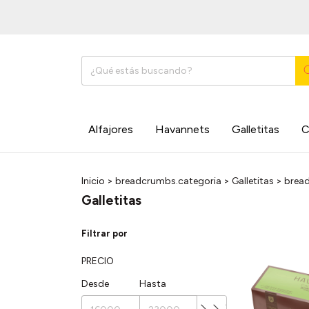
Alfajores
Havannets
Galletitas
C
Inicio
>
breadcrumbs.categoria
>
Galletitas
>
brea
Galletitas
Filtrar por
PRECIO
Desde
Hasta