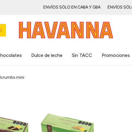
ENVÍOS SÓLO EN CABA Y GBAㅤㅤㅤㅤㅤ
ENVÍOS SÓLO EN 
hocolates
Dulce de leche
Sin TACC
Promociones
dcrumbs.mini