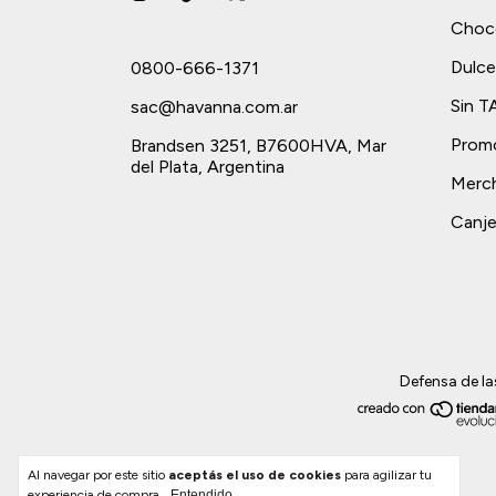
Choc
Dulce
0800-666-1371
Sin 
sac@havanna.com.ar
Prom
Brandsen 3251, B7600HVA, Mar
del Plata, Argentina
Merch
Canje
Defensa de la
Al navegar por este sitio
aceptás el uso de cookies
para agilizar tu
experiencia de compra.
Entendido