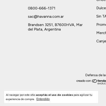
Dulce
0800-666-1371
Sin 
sac@havanna.com.ar
Prom
Brandsen 3251, B7600HVA, Mar
del Plata, Argentina
Merch
Canje
Defensa de la
Al navegar por este sitio
aceptás el uso de cookies
para agilizar tu
experiencia de compra.
Entendido