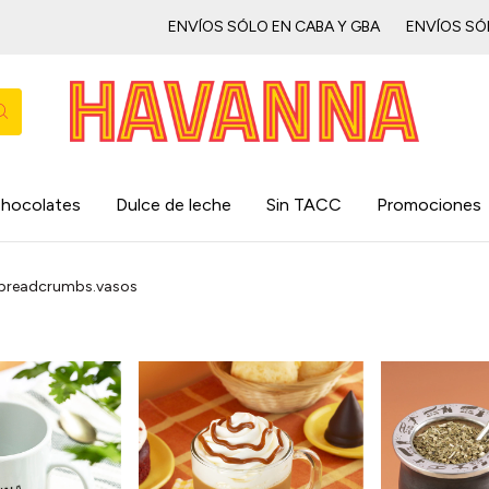
ENVÍOS SÓLO EN CABA Y GBAㅤㅤㅤㅤㅤ
ENVÍOS SÓLO EN 
hocolates
Dulce de leche
Sin TACC
Promociones
breadcrumbs.vasos