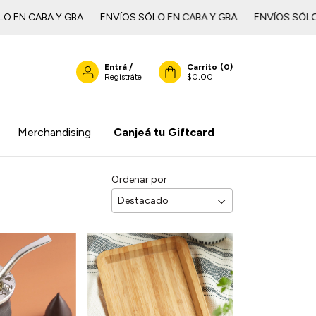
CABA Y GBAㅤㅤㅤㅤㅤ
ENVÍOS SÓLO EN CABA Y GBAㅤㅤㅤㅤㅤ
ENVÍOS SÓLO EN CA
Entrá
/
Carrito
(
0
)
Registráte
$0,00
Merchandising
Canjeá tu Giftcard
Ordenar por