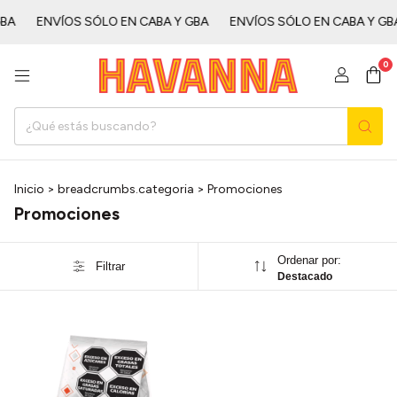
ㅤㅤ
ENVÍOS SÓLO EN CABA Y GBAㅤㅤㅤㅤㅤ
ENVÍOS SÓLO EN CABA Y GBAㅤㅤㅤㅤㅤ
0
Inicio
>
breadcrumbs.categoria
>
Promociones
Promociones
Ordenar por:
Filtrar
Destacado