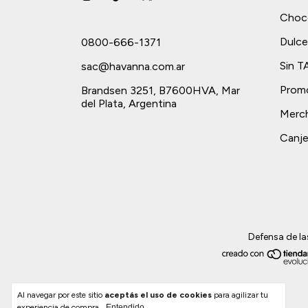
Choc
Dulce
0800-666-1371
Sin 
sac@havanna.com.ar
Prom
Brandsen 3251, B7600HVA, Mar
del Plata, Argentina
Merch
Canje
Defensa de la
Al navegar por este sitio
aceptás el uso de cookies
para agilizar tu
experiencia de compra.
Entendido