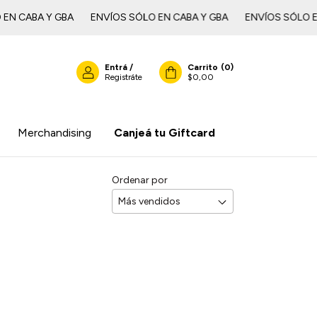
ABA Y GBAㅤㅤㅤㅤㅤ
ENVÍOS SÓLO EN CABA Y GBAㅤㅤㅤㅤㅤ
ENVÍOS SÓLO EN CAB
Entrá
/
Carrito
(
0
)
Registráte
$0,00
Merchandising
Canjeá tu Giftcard
Ordenar por