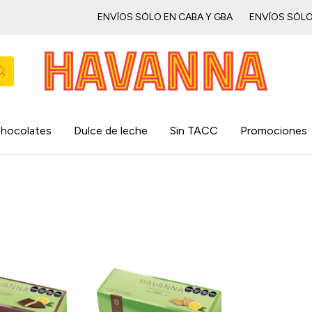
ENVÍOS SÓLO EN CABA Y GBAㅤㅤㅤㅤㅤ
ENVÍOS SÓLO EN C
hocolates
Dulce de leche
Sin TACC
Promociones