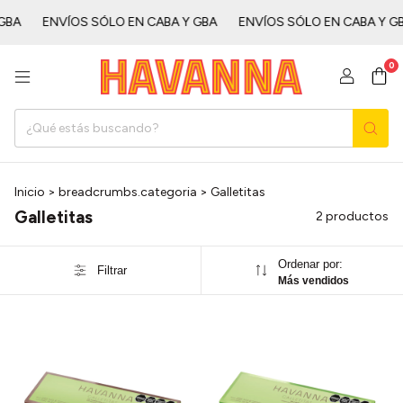
ㅤㅤㅤ
ENVÍOS SÓLO EN CABA Y GBAㅤㅤㅤㅤㅤ
ENVÍOS SÓLO EN CABA Y GBAㅤㅤㅤㅤ
0
Inicio
>
breadcrumbs.categoria
>
Galletitas
Galletitas
2 productos
Ordenar por:
Filtrar
Más vendidos