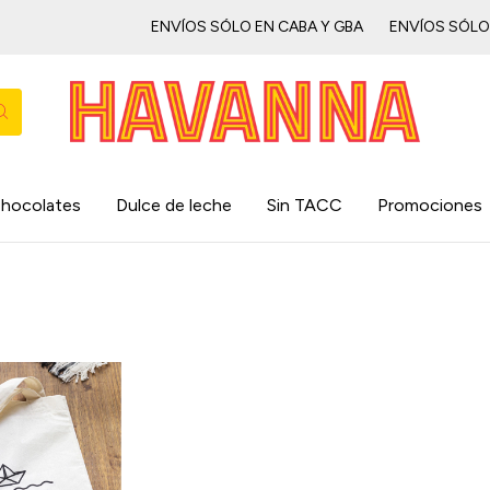
ENVÍOS SÓLO EN CABA Y GBAㅤㅤㅤㅤㅤ
ENVÍOS SÓLO EN C
hocolates
Dulce de leche
Sin TACC
Promociones