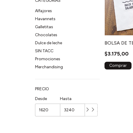
CATEGORÍAS
Alfajores
Havannets
Galletitas
Chocolates
BOLSA DE T
Dulce de leche
SIN TACC
$3.175,00
Promociones
Merchandising
PRECIO
Desde
Hasta