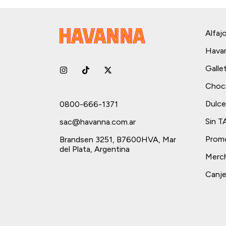
Alfaj
Hava
Galle
Choc
Dulce
0800-666-1371
Sin 
sac@havanna.com.ar
Prom
Brandsen 3251, B7600HVA, Mar
del Plata, Argentina
Merch
Canje