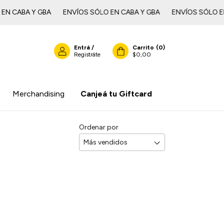
ABA Y GBAㅤㅤㅤㅤㅤ
ENVÍOS SÓLO EN CABA Y GBAㅤㅤㅤㅤㅤ
ENVÍOS SÓLO EN CAB
Entrá
/
Carrito
(
0
)
Registráte
$0,00
Merchandising
Canjeá tu Giftcard
Ordenar por