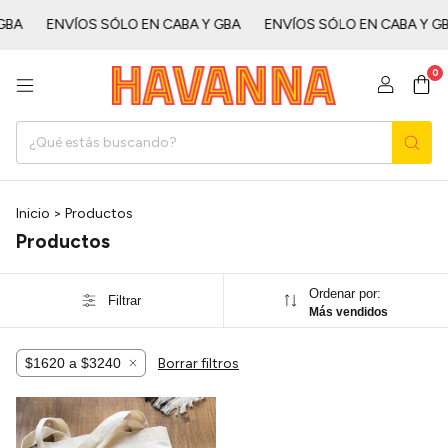
ㅤㅤㅤ
ENVÍOS SÓLO EN CABA Y GBAㅤㅤㅤㅤㅤ
ENVÍOS SÓLO EN CABA Y GBAㅤㅤㅤㅤ
0
Inicio
>
Productos
Productos
Ordenar por:
Filtrar
Más vendidos
$1620 a $3240
Borrar filtros