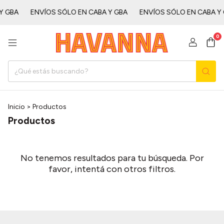
Aㅤㅤㅤㅤㅤ
ENVÍOS SÓLO EN CABA Y GBAㅤㅤㅤㅤㅤ
ENVÍOS SÓLO EN CABA Y GBAㅤ
0
Inicio
>
Productos
Productos
No tenemos resultados para tu búsqueda. Por
favor, intentá con otros filtros.